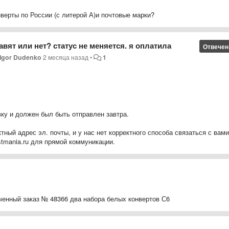
верты по России (с литерой А)и почтовые марки?
равят или нет? статус не меняется. я оплатила
Отвечен
Igor Dudenko
2 месяца назад
•
1
вку и должен был быть отправлен завтра.
ный адрес эл. почты, и у нас нет корректного способа связаться с вами
tmania.ru для прямой коммуникации.
ченный заказ № 48366 два набора белых конвертов С6